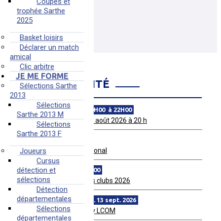
Coupes et
trophée Sarthe
2025
Basket loisirs
Déclarer un match
amical
Clic arbitre
JE ME FORME
AGENDA COMITÉ
Sélections Sarthe
2013
Sélections
ven. 28 août 2026 de 20H00 à 22H00
Sarthe 2013 M
Match amical MSB le 28 août 2026 à 20 h
Sélections
Sarthe 2013 F
dim. 30 août 2026
Tournoi Qualificatif Régional
Joueurs
Cursus
détection et
lun. 07 sept. 2026 à 19H00
sélections
Réunion Secrétaires des clubs 2026
Détection
départementales
du sam. 12 sept. au dim. 13 sept. 2026
Sélections
Festival Féminin 2026 by LCOM
départementales