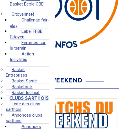
Basket École OBE
Citoyenneté
Challenge fair-
play
Label FFBB
Citoyen
Femmes sur
le terrain
Action
Incivilités
Basket
Entreprises
MATCHS DU WEEKEND
Basket Santé
Basketonik
Basket Inclusif
CLUBS SARTHOIS
Liste des clubs
sarthois
Annonces clubs
sarthois
Annonces