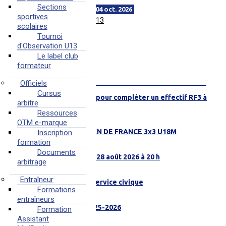
Sections
du sam. 03 oct. au dim. 04 oct. 2026
sportives
Tournoi d'Observation U13
scolaires
Tournoi
d'Observation U13
Le label club
formateur
FIL INFO
Officiels
Cursus
Recherche joueuses pour compléter un effectif RF3 à
arbitre
JOUÉ-L'ABBÉ
Ressources
06 août 2026 à 09H57
OTM e-marque
4 SARTHOIS À L'OPEN DE FRANCE 3x3 U18M
Inscription
formation
22 juillet 2026 à 11H47
Documents
Match amical MSB le 28 août 2026 à 20 h
arbitrage
21 juillet 2026 à 16H01
Entraîneur
Ruaudin recherche Service civique
Formations
15 juillet 2026 à 10H26
entraîneurs
BILAN LICENCIÉS 2025-2026
Formation
09 juillet 2026 à 15H14
Assistant