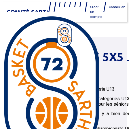
Créer
Connexion
COMITÉ SARTHE
un
compte
MENU
CHAMPIONNATS 5X5
Championnats 5x5
On parle de championnats à partir de la catégorie U13.
Des championnats sont organisés pour les catégories U13
U15, U18 et U21 pour les garçons, ainsi que pour les séniors
Pour les catégories U9 et U11, même s'il y a bien de
matchs organisés, il n'y a pas de classement.
Si vous cherchez des informations sur les championnats U