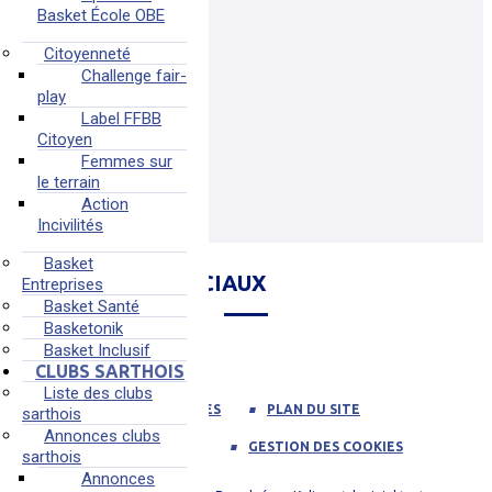
Basket École OBE
Citoyenneté
Challenge fair-
play
Label FFBB
Citoyen
Femmes sur
le terrain
Action
Incivilités
Basket
NOS RÉSEAUX SOCIAUX
Entreprises
Basket Santé
Basketonik
Basket Inclusif
CLUBS SARTHOIS
Liste des clubs
PROTECTION DES DONNÉES
PLAN DU SITE
sarthois
Annonces clubs
MENTIONS LÉGALES
GESTION DES COOKIES
sarthois
Annonces