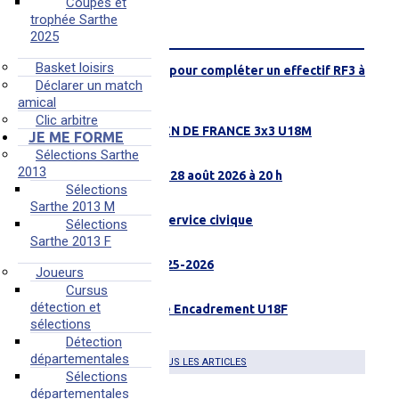
Coupes et
trophée Sarthe
FIL INFO
2025
Basket loisirs
Recherche joueuses pour compléter un effectif RF3 à
Déclarer un match
JOUÉ-L'ABBÉ
amical
06 août 2026 à 09H57
Clic arbitre
4 SARTHOIS À L'OPEN DE FRANCE 3x3 U18M
JE ME FORME
22 juillet 2026 à 11H47
Sélections Sarthe
2013
Match amical MSB le 28 août 2026 à 20 h
Sélections
21 juillet 2026 à 16H01
Sarthe 2013 M
Ruaudin recherche Service civique
Sélections
15 juillet 2026 à 10H26
Sarthe 2013 F
BILAN LICENCIÉS 2025-2026
Joueurs
09 juillet 2026 à 15H14
Cursus
détection et
Coulaines Recherche Encadrement U18F
sélections
08 juillet 2026 à 13H51
Détection
départementales
TOUS LES ARTICLES
Sélections
départementales