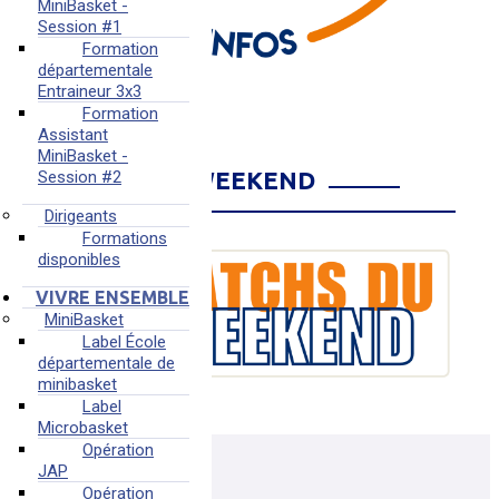
MiniBasket -
Session #1
Formation
départementale
Entraineur 3x3
Formation
Assistant
MiniBasket -
MATCHS DU WEEKEND
Session #2
Dirigeants
Formations
disponibles
VIVRE ENSEMBLE
MiniBasket
Label École
départementale de
minibasket
Label
Microbasket
Opération
JAP
Opération