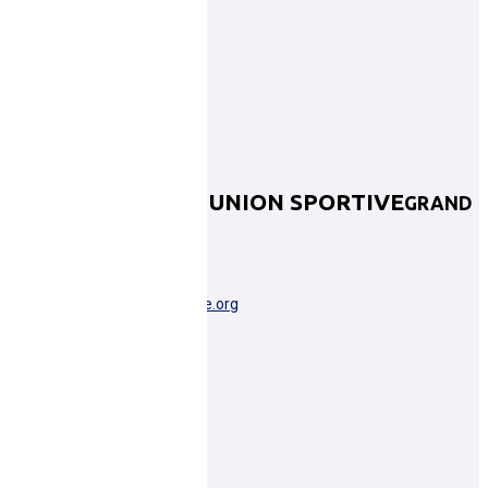
LE GRAND LUCÉ UNION SPORTIVE
GRAND
LUCE
LE GRAND LUCE
pdl0072048@basketsarthe.org
Plus d'informations