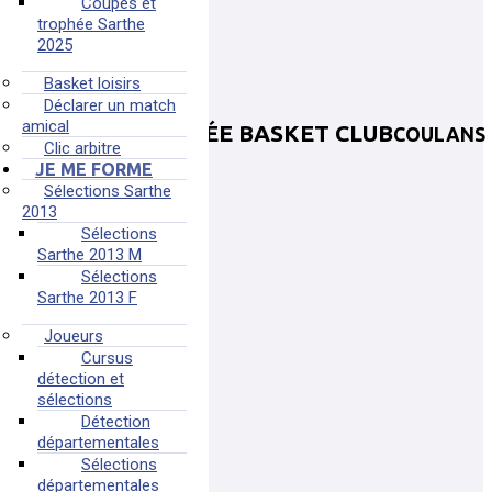
Coupes et
trophée Sarthe
2025
Basket loisirs
Déclarer un match
amical
COULANS SUR GÉE BASKET CLUB
COULANS
Clic arbitre
JE ME FORME
COULANS-SUR-GEE
Sélections Sarthe
sec.cgbc@gmail.com
2013
Sélections
Plus d'informations
Sarthe 2013 M
Sélections
Sarthe 2013 F
Joueurs
Cursus
détection et
sélections
Détection
départementales
Sélections
départementales