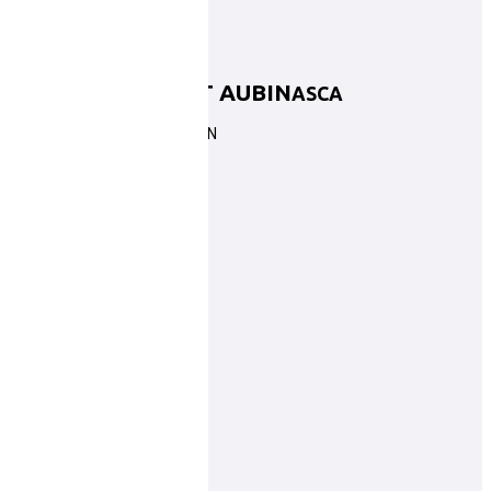
LA CHAPELLE ST AUBIN
ASCA
LA CHAPELLE-SAINT-AUBIN
contact@ascabasket.com
Plus d'informations