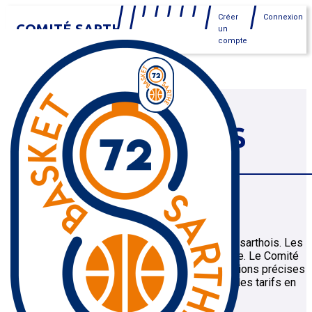
Créer
Connexion
COMITÉ SARTHE
un
compte
MENU
LISTE DES CLUBS
SARTHOIS
Les clubs sarthois
Vous trouverez ci-dessous la liste des clubs sarthois. Les
pratiques et les tarifs varient d'un club à l'autre. Le Comité
n'est pas en mesure de répondre à des questions précises
sur le fonctionnement, la place disponible ou les tarifs en
vigueur dans chaque club.