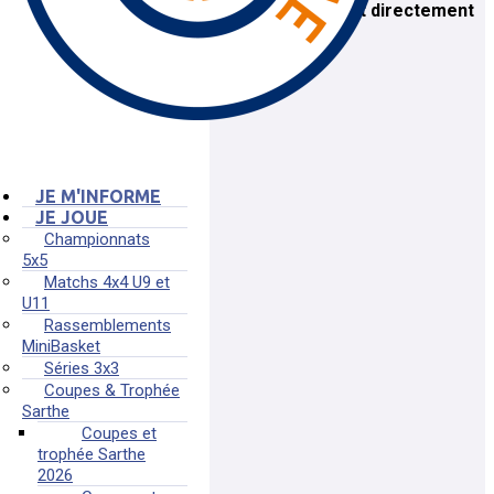
Pour plus d'informations prenez contact directement
avec le club près de chez vous.
Liste des clubs
JE M'INFORME
JE JOUE
Championnats
5x5
Matchs 4x4 U9 et
U11
Rassemblements
MiniBasket
Séries 3x3
Coupes & Trophée
Sarthe
Coupes et
trophée Sarthe
2026