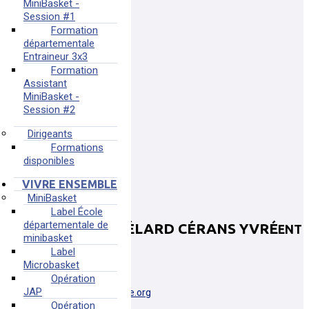
MiniBasket -
Session #1
Formation
départementale
Entraineur 3x3
Formation
Assistant
MiniBasket -
Session #2
Dirigeants
Formations
disponibles
VIVRE ENSEMBLE
MiniBasket
Label École
départementale de
ENTENTE GUÉCÉLARD CÉRANS YVRÉ
ENT
minibasket
GUE CER
Label
Microbasket
72230 GUECELARD
Opération
JAP
pdl0072009@basketsarthe.org
Opération