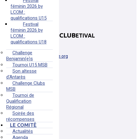
Festival
féminin 2026 by
LCOM :
qualifications U15
Festival
féminin 2026 by
ETIVAL BASKET CLUB
ETIVAL
LCOM :
qualifications U18
ETIVAL LES LE MANS
Challenge
pdl0072069@basketsarthe.org
Benjamin(e)s
Tournoi U15 MSB
Plus d'informations
Son altesse
d'Antarès
Challenge Clubs
MSB
Tournoi de
Qualification
Régional
Soirée des
récompenses
LE COMITÉ
Actualités
Agenda