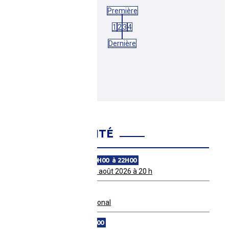
Première
1
2
3
4
Dernière
AGENDA COMITÉ
ven. 28 août 2026 de 20H00 à 22H00
Match amical MSB le 28 août 2026 à 20 h
dim. 30 août 2026
Tournoi Qualificatif Régional
lun. 07 sept. 2026 à 19H00