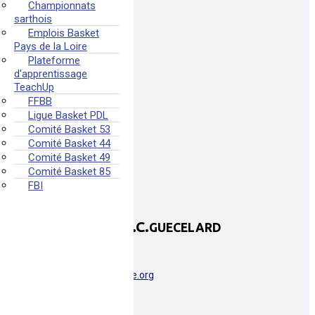
Championnats
sarthois
Emplois Basket
Pays de la Loire
Plateforme
d'apprentissage
TeachUp
FFBB
Ligue Basket PDL
Comité Basket 53
Comité Basket 44
Comité Basket 49
Comité Basket 85
FBI
GUECELARD B.B.C.
GUECELARD
GUECELARD
pdl0072009@basketsarthe.org
Plus d'informations