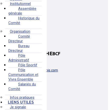
Institutionnel
Assemblée
générale
Historique du
Comité
Organisation
Comité
Directeur
Bureau
Directeur
FRESNAY /SARTHE
BCF
Pôle
Administratif
FRESNAY SUR SARTHE
Pôle Sportif
Pôle
bonjour@basketclubfresnois.com
Communication et
Plus d'informations
Vivre Ensemble
Salariés du
Comité
Infos pratiques
LIENS UTILES
Je signale