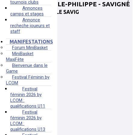
tournois clubs
ENTENTE SILLÉ-LE-PHILIPPE - SAVIGNÉ
Annonces
L'ÉVÈQUE
ENT SILLE SAVIG
camps et stages
Annonce
SILLE-LE-PHILIPPE
recheche joueurs et
staff
Plus d'informations
MANIFESTATIONS
Forum MiniBasket
MiniBasket
MaxiFête
Bienvenue dans le
Game
Festival Féminin by
LCOM
Festival
féminin 2026 by
LCOM :
qualifications U11
Festival
féminin 2026 by
LCOM :
qualifications U13