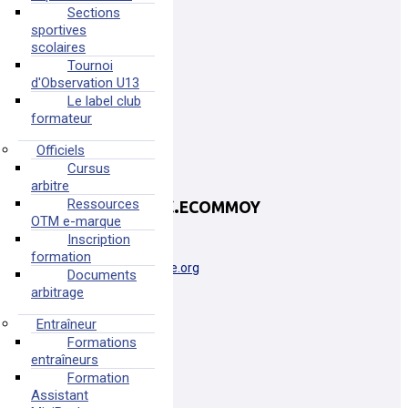
Sections
sportives
scolaires
Tournoi
d'Observation U13
Le label club
formateur
Officiels
Cursus
arbitre
ECOMMOY K.B.C.
Ressources
ECOMMOY
OTM e-marque
Inscription
ECOMMOY
formation
pdl0072074@basketsarthe.org
Documents
arbitrage
Plus d'informations
Entraîneur
Formations
entraîneurs
Formation
Assistant