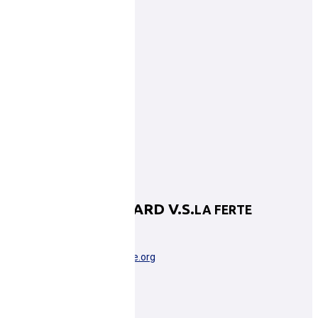
LA FERTE-BERNARD V.S.
LA FERTE
LA FERTE-BERNARD
pdl0072007@basketsarthe.org
Plus d'informations