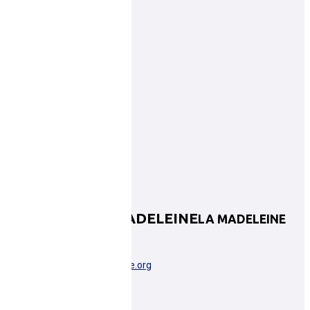
LE MANS A.S.MADELEINE
LA MADELEINE
LE MANS
pdl0072032@basketsarthe.org
Plus d'informations