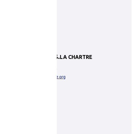
LA CHARTRE A.S.
LA CHARTRE
LA CHARTRE-SUR-LE-LOIR
pdl0072044@basketsarthe.org
Plus d'informations