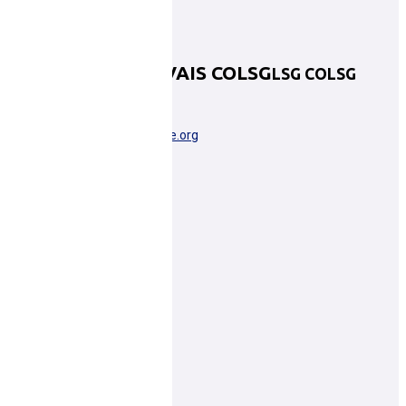
LAIGNÉ ST GERVAIS COLSG
LSG COLSG
LAIGNE-EN-BELIN
pdl0072046@basketsarthe.org
Plus d'informations