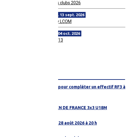
Réunion Secrétaires des clubs 2026
du sam. 12 sept. au dim. 13 sept. 2026
Festival Féminin 2026 by LCOM
du sam. 03 oct. au dim. 04 oct. 2026
Tournoi d'Observation U13
FIL INFO
Recherche joueuses pour compléter un effectif RF3 à
JOUÉ-L'ABBÉ
06 août 2026 à 09H57
4 SARTHOIS À L'OPEN DE FRANCE 3x3 U18M
22 juillet 2026 à 11H47
Match amical MSB le 28 août 2026 à 20 h
21 juillet 2026 à 16H01