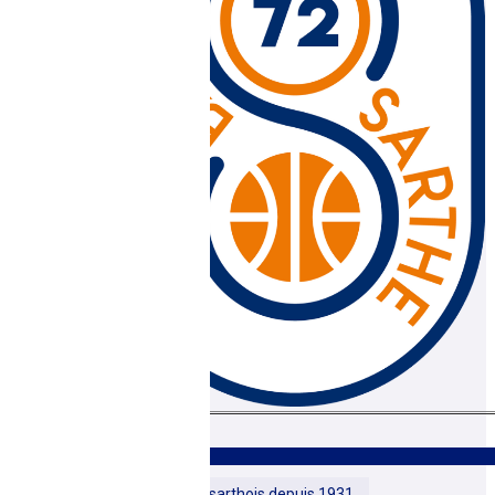
2020-...
Pièce jointe
Historique des licenciés sarthois depuis 1931