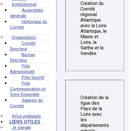
Création du
Institutionnel
Comité
Assemblée
régional
générale
Atlantique
Historique du
avec la Loire
Comité
1972
Atlantique, le
Maine et
Organisation
Loire, la
Comité
Sarthe et la
Directeur
Vendée.
Bureau
Directeur
Pôle
Administratif
Pôle Sportif
Pôle
Communication et
Vivre Ensemble
Création de la
Salariés du
ligue des
Comité
Pays de la
Loire avec
Infos pratiques
les
LIENS UTILES
départements
Je signale
1980
actuels :