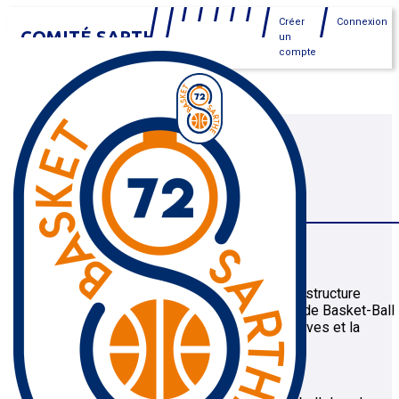
Créer
Connexion
COMITÉ SARTHE
un
compte
MENU
HISTORIQUE DU
COMITÉ
Un Comité, qu'est-ce que c'est ?
Le Comité de basketball de la Sarthe est une structure
associative affiliée à la Fédération Française de Basket-Ball
et qui applique, sur le département, les directives et la
politique définie par cette dernière.
Le Comité a pour objectifs :