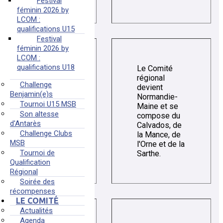
Festival
féminin 2026 by
LCOM :
qualifications U15
Festival
féminin 2026 by
LCOM :
qualifications U18
Le Comité
régional
Challenge
devient
Benjamin(e)s
Normandie-
Tournoi U15 MSB
Maine et se
1965
Son altesse
compose du
d'Antarès
Calvados, de
Challenge Clubs
la Mance, de
MSB
l'Orne et de la
Tournoi de
Sarthe.
Qualification
Régional
Soirée des
récompenses
LE COMITÉ
Actualités
Agenda