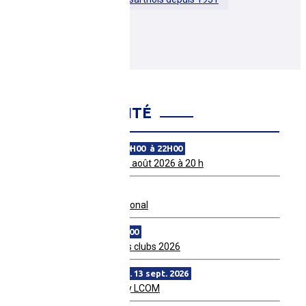
AGENDA COMITÉ
ven. 28 août 2026 de 20H00 à 22H00
Match amical MSB le 28 août 2026 à 20 h
dim. 30 août 2026
Tournoi Qualificatif Régional
lun. 07 sept. 2026 à 19H00
Réunion Secrétaires des clubs 2026
du sam. 12 sept. au dim. 13 sept. 2026
Festival Féminin 2026 by LCOM