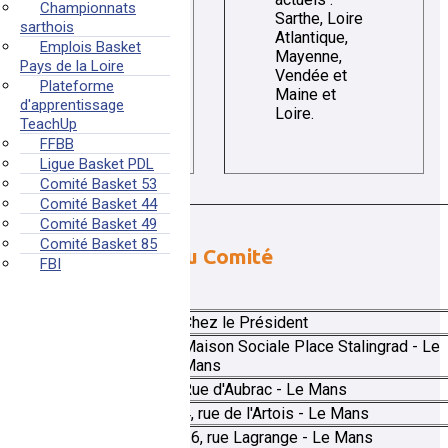
Championnats
Sarthe, Loire
sarthois
Atlantique,
Emplois Basket
Mayenne,
Pays de la Loire
Vendée et
Plateforme
Maine et
d'apprentissage
Loire.
TeachUp
FFBB
Ligue Basket PDL
Comité Basket 53
Comité Basket 44
Comité Basket 49
Comité Basket 85
Sièges sociaux du Comité
FBI
Avant 1972
Chez le Président
Maison Sociale Place Stalingrad - Le
12 mai 1972
Mans
18 novembre 1974
Rue d'Aubrac - Le Mans
15 janvier 1981
4, rue de l'Artois - Le Mans
25 septembre 1982
16, rue Lagrange - Le Mans