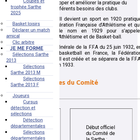
Coupes et
d'échanger pour développer et améliorer la pratique du
trophée Sarthe
basketball selon les différents besoins des clubs.
2025
En France, le basketball devient un sport en 1920 pratiqu
Basket loisirs
sous l’égide de la Fédération Française d’Athlétisme et qui
Déclarer un match
d’ailleurs, changera de nom en 1929 pour s’appele
amical
Fédération Française d’Athlétisme et de Basket-ball.
Clic arbitre
Lors de l’Assemblée générale de la F.F.A du 25 juin 1932, e
JE ME FORME
raison de l’essor du basketball en France, la Fédératio
Sélections Sarthe
française du Basket-ball est créée et se séparera de la F.F.A
2013
un an plus tard, le 25 juin 1933.
Sélections
Sarthe 2013 M
Sélections
Dates importantes du Comité
Sarthe 2013 F
Joueurs
Cursus
détection et
sélections
Détection
départementales
Début officiel
Sélections
du Comité de
départementales
la Sarthe :