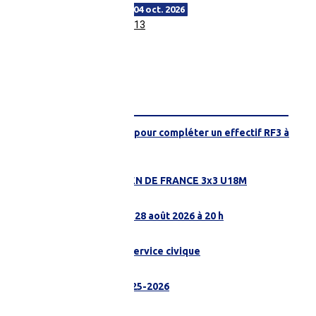
du sam. 03 oct. au dim. 04 oct. 2026
Tournoi d'Observation U13
FIL INFO
Recherche joueuses pour compléter un effectif RF3 à
JOUÉ-L'ABBÉ
06 août 2026 à 09H57
4 SARTHOIS À L'OPEN DE FRANCE 3x3 U18M
22 juillet 2026 à 11H47
Match amical MSB le 28 août 2026 à 20 h
21 juillet 2026 à 16H01
Ruaudin recherche Service civique
15 juillet 2026 à 10H26
BILAN LICENCIÉS 2025-2026
09 juillet 2026 à 15H14