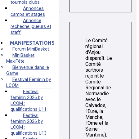
tournois clubs
Annonces
camps et stages
Annonce
recheche joueurs et
staff
Le Comité
MANIFESTATIONS
régional
Forum MiniBasket
d'Anjou
MiniBasket
disparaît. Le
MaxiFête
Comité
Bienvenue dans le
sarthois
Game
rejoint le
Festival Féminin by
Comité
LCOM
1962
Régional de
Festival
Normandie
féminin 2026 by
avec le
LCOM :
Calvados,
qualifications U11
l'Eure, la
Festival
Manche,
féminin 2026 by
l'Orne et la
LCOM :
Seine-
qualifications U13
Maritime).