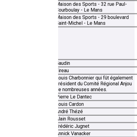
Maison des Sports - 32 rue Paul-
8 mars 1993
Courboulay - Le Mans
Maison des Sports - 29 boulevard
Février 2012
Saint-Michel - Le Mans
Les présidents
Gaudin
Tireau
Louis Charbonnier qui fût également
président du Comité Régional Anjou
de nombreuses années.
1965-1969
Pierre Le Dantec
1969-1974
Louis Cardon
1974-1982
André Thézé
1982-1988
Alain Rousset
1988-2004
Frédéric Jugnet
2004-2008
Annick Vanacker