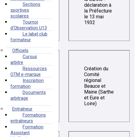
Sections
1932
déclaration à
sportives
la Préfecture
scolaires
le 13 mai
Tournoi
1932
d'Observation U13
Le label club
formateur
Officiels
Cursus
arbitre
Création du
Ressources
Comité
OTM e-marque
régional
Inscription
1932
Beauce et
formation
Maine (Sarthe
Documents
et Eure et
arbitrage
Loire)
Entraîneur
Formations
entraîneurs
Formation
Assistant