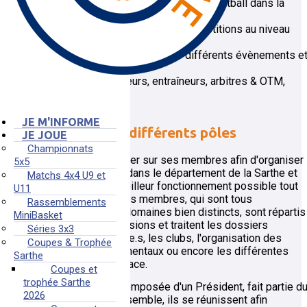
d'organiser et de développer le basketball dans la
Sarthe,
de préparer l'ensemble des compétitions au niveau
départemental,
d'organiser et de promouvoir différents évènements e
manifestations,
de former les joueurs, entraîneurs, arbitres & OTM,
dirigeants.
JE M'INFORME
Le Comité et les différents pôles
JE JOUE
Championnats
Le Comité peut s'appuyer sur ses membres afin d'organiser
5x5
au mieux le basketball dans le département de la Sarthe et
Matchs 4x4 U9 et
d'en assurer ainsi le meilleur fonctionnement possible tout
U11
au long de la saison. Ses membres, qui sont tous
Rassemblements
compétents dans des domaines bien distincts, sont répartis
MiniBasket
dans plusieurs commissions et traitent les dossiers
Séries 3x3
concernant les licencié.e.s, les clubs, l'organisation des
Coupes & Trophée
championnats départementaux ou encore les différentes
Sarthe
animations mises en place.
Coupes et
trophée Sarthe
Chaque commission, composée d'un Président, fait partie d
2026
Comité Directeur. Et ensemble, ils se réunissent afin